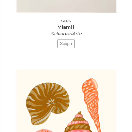
SA173
Miami I
SalvadoriArte
Scopri