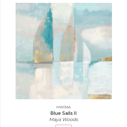
MW136A
Blue Sails II
Maya Woods