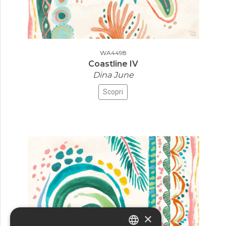
WA4498
Coastline IV
Dina June
Scopri
×