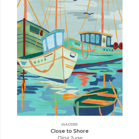
WA05159
Close to Shore
Dina June