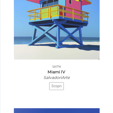
SA176
Miami IV
SalvadoriArte
Scopri