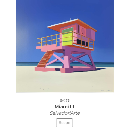
SA175
Miami III
SalvadoriArte
Scopri