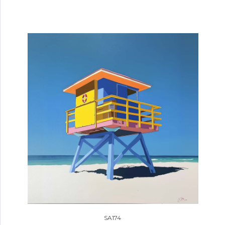
SA174