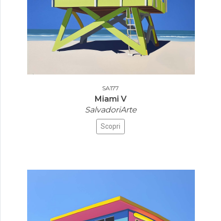
SA177
Miami V
SalvadoriArte
Scopri