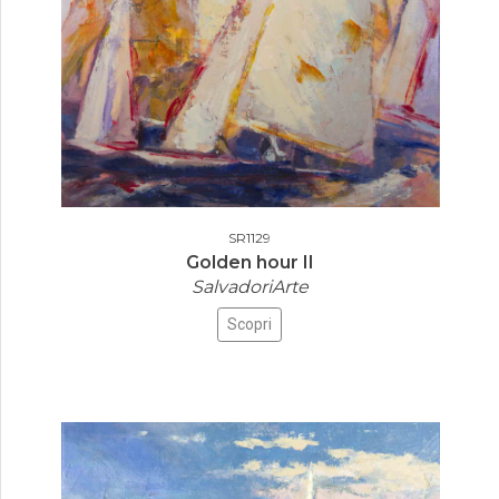
SR1129
Golden hour II
SalvadoriArte
Scopri