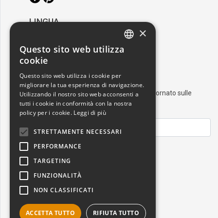
LINGUA
×
/
Italiano
English
Questo sito web utilizza
ITALIAN
cookie
RESTA AGGIORNATO
ENGLISH
Questo sito web utilizza i cookie per
migliorare la tua esperienza di navigazione.
Iscriviti alla nostra newsletter e resta aggiornato sulle
Utilizzando il nostro sito web acconsenti a
ultime novità nel mondo dell'arte
tutti i cookie in conformità con la nostra
policy per i cookie.
Leggi di più
STRETTAMENTE NECESSARI
PERFORMANCE
ISCRIVITI
TARGETING
FUNZIONALITÀ
NON CLASSIFICATI
ACCETTA TUTTO
RIFIUTA TUTTO