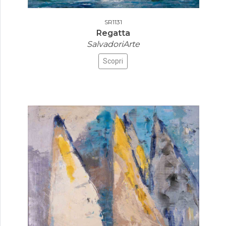
SR1131
Regatta
SalvadoriArte
Scopri