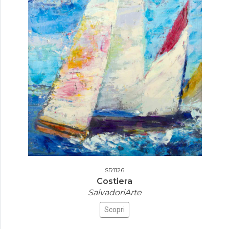
SR1126
Costiera
SalvadoriArte
Scopri