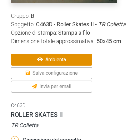
Gruppo:
B
Soggetto:
C463D - Roller Skates II -
TR Colletta
Opzione di stampa:
Stampa a filo
Dimensione totale approssimativa::
50x45 cm
Ambienta
Salva configurazione
Invia per email
C463D
ROLLER SKATES II
TR Colletta
1
- Dimensione del soggetto