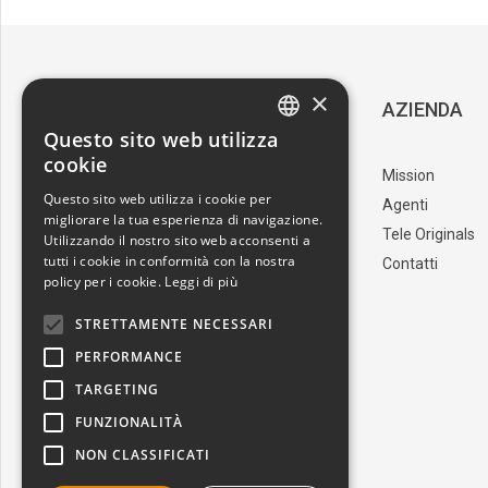
×
SERVIZIO CLIENTI
AZIENDA
Questo sito web utilizza
ITALIAN
cookie
Download Catalogo
Mission
ENGLISH
Questo sito web utilizza i cookie per
I nostri artisti
Agenti
migliorare la tua esperienza di navigazione.
Trova il punto vendita
Tele Originals
Utilizzando il nostro sito web acconsenti a
tutti i cookie in conformità con la nostra
Contatti
policy per i cookie.
Leggi di più
STRETTAMENTE NECESSARI
PERFORMANCE
TARGETING
FUNZIONALITÀ
NON CLASSIFICATI