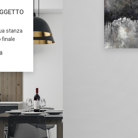
OGGETTO
tua stanza
o finale
a