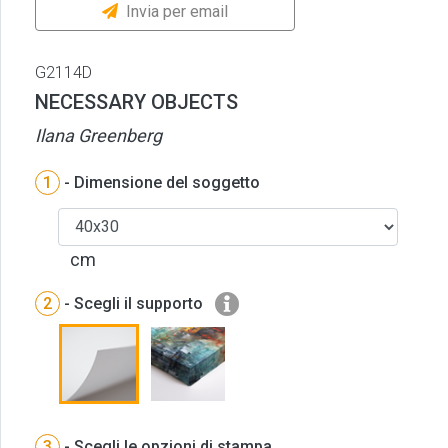
Invia per email
G2114D
NECESSARY OBJECTS
Ilana Greenberg
1
- Dimensione del soggetto
cm
2
- Scegli il supporto
3
- Scegli le opzioni di stampa