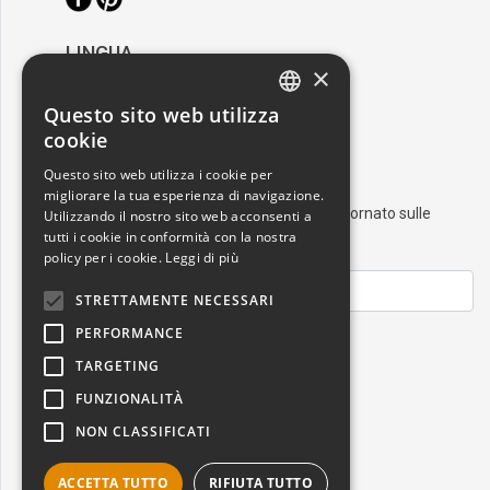
LINGUA
×
/
Italiano
English
Questo sito web utilizza
ITALIAN
cookie
RESTA AGGIORNATO
ENGLISH
Questo sito web utilizza i cookie per
migliorare la tua esperienza di navigazione.
Iscriviti alla nostra newsletter e resta aggiornato sulle
Utilizzando il nostro sito web acconsenti a
ultime novità nel mondo dell'arte
tutti i cookie in conformità con la nostra
policy per i cookie.
Leggi di più
STRETTAMENTE NECESSARI
PERFORMANCE
ISCRIVITI
TARGETING
FUNZIONALITÀ
NON CLASSIFICATI
ACCETTA TUTTO
RIFIUTA TUTTO