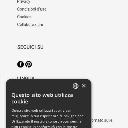
Privacy
Condizioni d'uso
Cookies
Collaborazioni
SEGUICI SU
LINGUA
×
/
Italiano
English
Questo sito web utilizza
ITALIAN
cookie
RESTA AGGIORNATO
ENGLISH
Questo sito web utilizza i cookie per
migliorare la tua esperienza di navigazione.
Iscriviti alla nostra newsletter e resta aggiornato sulle
Utilizzando il nostro sito web acconsenti a
ultime novità nel mondo dell'arte
tutti i cookie in conformità con la nostra