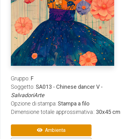
Gruppo:
F
Soggetto:
SA013 - Chinese dancer V -
SalvadoriArte
Opzione di stampa:
Stampa a filo
Dimensione totale approssimativa::
30x45 cm
Ambienta