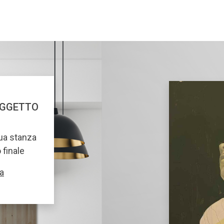
OGGETTO
tua stanza
o finale
a