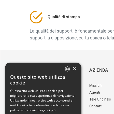
Qualità di stampa
La qualità dei supporti è fondamentale per 
supporti a disposizione, carta opaca o tela, 
×
SERVIZIO CLIENTI
AZIENDA
Questo sito web utilizza
ITALIAN
cookie
Download Catalogo
Mission
ENGLISH
Questo sito web utilizza i cookie per
I nostri artisti
Agenti
migliorare la tua esperienza di navigazione.
Trova il punto vendita
Tele Originals
Utilizzando il nostro sito web acconsenti a
tutti i cookie in conformità con la nostra
Contatti
policy per i cookie.
Leggi di più