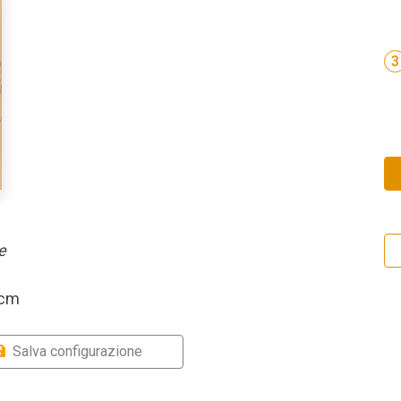
3
e
 cm
Salva configurazione