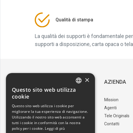
Qualità di stampa
La qualità dei supporti è fondamentale per 
supporti a disposizione, carta opaca o tela, 
×
SERVIZIO CLIENTI
AZIENDA
Questo sito web utilizza
ITALIAN
cookie
Download Catalogo
Mission
ENGLISH
Questo sito web utilizza i cookie per
I nostri artisti
Agenti
migliorare la tua esperienza di navigazione.
Trova il punto vendita
Tele Originals
Utilizzando il nostro sito web acconsenti a
tutti i cookie in conformità con la nostra
Contatti
policy per i cookie.
Leggi di più