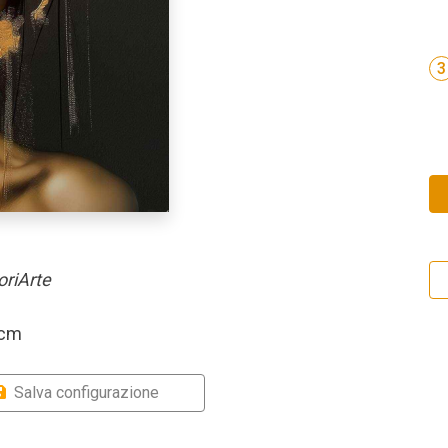
3
oriArte
 cm
Salva configurazione