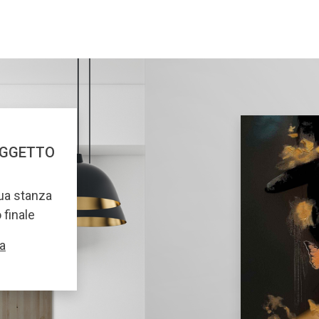
OGGETTO
tua stanza
o finale
a