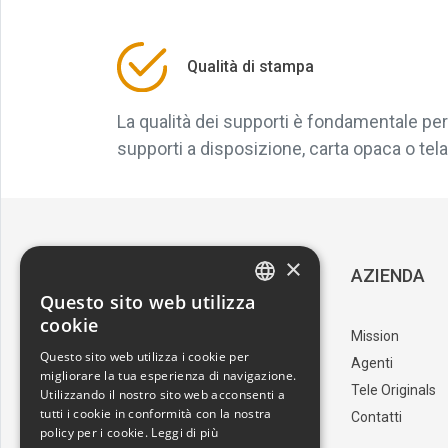
Qualità di stampa
La qualità dei supporti è fondamentale per 
supporti a disposizione, carta opaca o tela, 
×
SERVIZIO CLIENTI
AZIENDA
Questo sito web utilizza
ITALIAN
cookie
Download Catalogo
Mission
ENGLISH
Questo sito web utilizza i cookie per
I nostri artisti
Agenti
migliorare la tua esperienza di navigazione.
Trova il punto vendita
Tele Originals
Utilizzando il nostro sito web acconsenti a
tutti i cookie in conformità con la nostra
Contatti
policy per i cookie.
Leggi di più