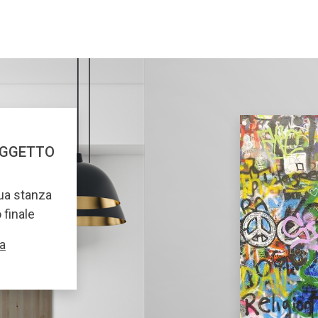
OGGETTO
tua stanza
o finale
a