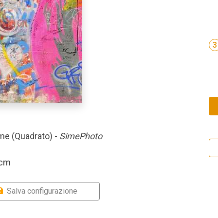
3
ime (Quadrato) -
SimePhoto
 cm
Salva configurazione