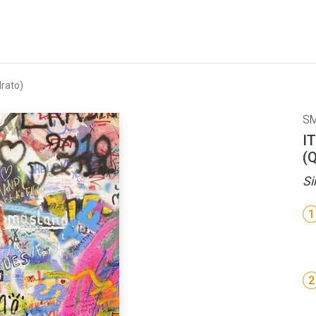
drato)
S
I
(
S
1
2