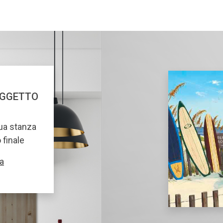
OGGETTO
tua stanza
o finale
a