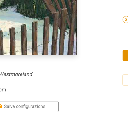
3
 Westmoreland
 cm
Salva configurazione