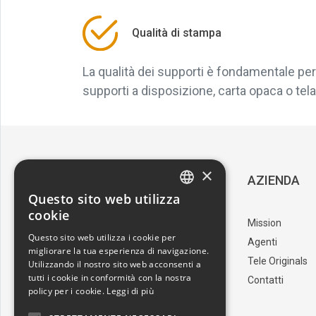
Qualità di stampa
La qualità dei supporti è fondamentale per 
supporti a disposizione, carta opaca o tela, 
×
SERVIZIO CLIENTI
AZIENDA
Questo sito web utilizza
ITALIAN
cookie
Download Catalogo
Mission
ENGLISH
Questo sito web utilizza i cookie per
I nostri artisti
Agenti
migliorare la tua esperienza di navigazione.
Trova il punto vendita
Tele Originals
Utilizzando il nostro sito web acconsenti a
tutti i cookie in conformità con la nostra
Contatti
policy per i cookie.
Leggi di più