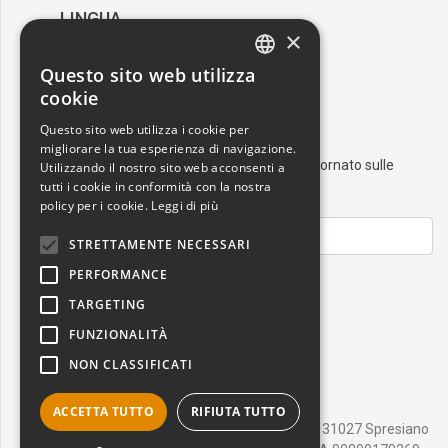
LINGUA
×
/
Italiano
English
Questo sito web utilizza
ITALIAN
cookie
RESTA AGGIORNATO
ENGLISH
Questo sito web utilizza i cookie per
migliorare la tua esperienza di navigazione.
Iscriviti alla nostra newsletter e resta aggiornato sulle
Utilizzando il nostro sito web acconsenti a
ultime novità nel mondo dell'arte
tutti i cookie in conformità con la nostra
policy per i cookie.
Leggi di più
STRETTAMENTE NECESSARI
PERFORMANCE
ISCRIVITI
TARGETING
FUNZIONALITÀ
NON CLASSIFICATI
ACCETTA TUTTO
RIFIUTA TUTTO
Salvadori Cornici srl - Via della Libertà, 2 - 31027 Spresiano