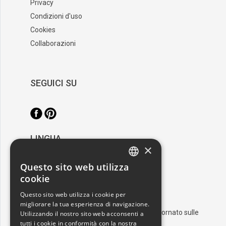
Privacy
Condizioni d'uso
Cookies
Collaborazioni
SEGUICI SU
LINGUA
×
/
Italiano
English
Questo sito web utilizza
ITALIAN
cookie
RESTA AGGIORNATO
ENGLISH
Questo sito web utilizza i cookie per
migliorare la tua esperienza di navigazione.
Iscriviti alla nostra newsletter e resta aggiornato sulle
Utilizzando il nostro sito web acconsenti a
tutti i cookie in conformità con la nostra
ultime novità nel mondo dell'arte