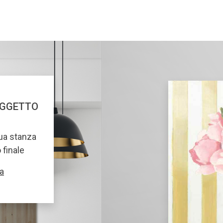
OGGETTO
tua stanza
o finale
a