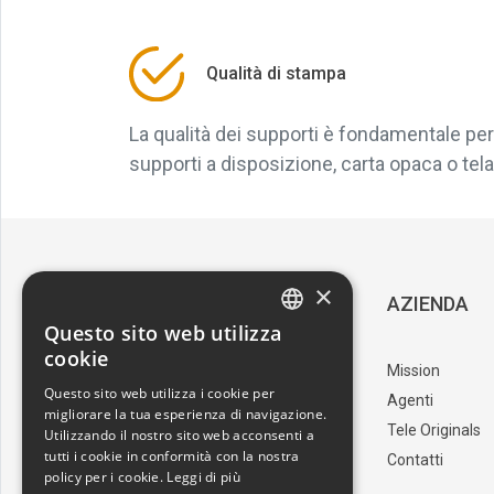
Qualità di stampa
La qualità dei supporti è fondamentale per 
supporti a disposizione, carta opaca o tela, 
×
SERVIZIO CLIENTI
AZIENDA
Questo sito web utilizza
ITALIAN
cookie
Download Catalogo
Mission
ENGLISH
Questo sito web utilizza i cookie per
I nostri artisti
Agenti
migliorare la tua esperienza di navigazione.
Trova il punto vendita
Tele Originals
Utilizzando il nostro sito web acconsenti a
tutti i cookie in conformità con la nostra
Contatti
policy per i cookie.
Leggi di più