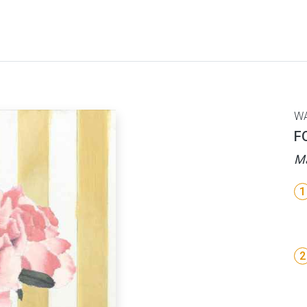
W
F
Ma
1
2