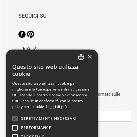
SEGUICI SU
LINGUA
×
/
Italiano
English
Questo sito web utilizza
ITALIAN
cookie
RESTA AGGIORNATO
ENGLISH
Questo sito web utilizza i cookie per
migliorare la tua esperienza di navigazione.
Iscriviti alla nostra newsletter e resta aggiornato sulle
Utilizzando il nostro sito web acconsenti a
tutti i cookie in conformità con la nostra
ultime novità nel mondo dell'arte
policy per i cookie.
Leggi di più
STRETTAMENTE NECESSARI
PERFORMANCE
ISCRIVITI
TARGETING