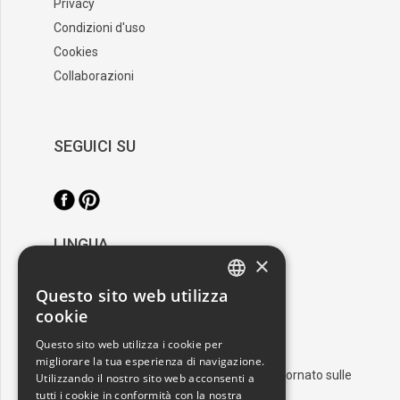
Privacy
Condizioni d'uso
Cookies
Collaborazioni
SEGUICI SU
LINGUA
×
/
Italiano
English
Questo sito web utilizza
ITALIAN
cookie
RESTA AGGIORNATO
ENGLISH
Questo sito web utilizza i cookie per
migliorare la tua esperienza di navigazione.
Iscriviti alla nostra newsletter e resta aggiornato sulle
Utilizzando il nostro sito web acconsenti a
ultime novità nel mondo dell'arte
tutti i cookie in conformità con la nostra