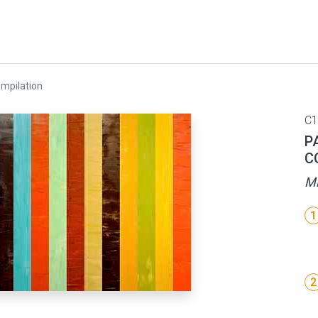
ompilation
C1
P
C
Mi
1
2