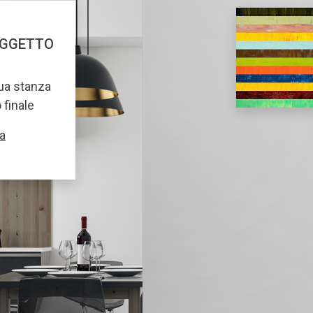
OGGETTO
tua stanza
o finale
a