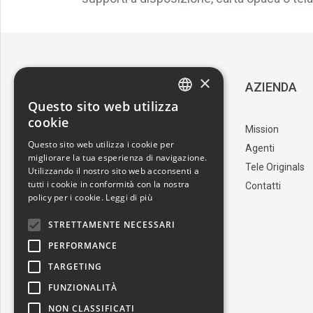
×
SERVIZIO CLIENTI
AZIENDA
Questo sito web utilizza
ITALIAN
cookie
Download Catalogo
Mission
ENGLISH
Questo sito web utilizza i cookie per
I nostri artisti
Agenti
migliorare la tua esperienza di navigazione.
Trova il punto vendita
Tele Originals
Utilizzando il nostro sito web acconsenti a
tutti i cookie in conformità con la nostra
Contatti
policy per i cookie.
Leggi di più
STRETTAMENTE NECESSARI
PERFORMANCE
TARGETING
FUNZIONALITÀ
NON CLASSIFICATI