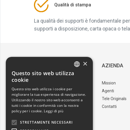
Qualità di stampa
La qualità dei supporti è fondamentale per 
supporti a disposizione, carta opaca o tela, 
×
SERVIZIO CLIENTI
AZIENDA
Questo sito web utilizza
ITALIAN
cookie
Download Catalogo
Mission
ENGLISH
Questo sito web utilizza i cookie per
I nostri artisti
Agenti
migliorare la tua esperienza di navigazione.
Trova il punto vendita
Tele Originals
Utilizzando il nostro sito web acconsenti a
tutti i cookie in conformità con la nostra
Contatti
policy per i cookie.
Leggi di più
STRETTAMENTE NECESSARI