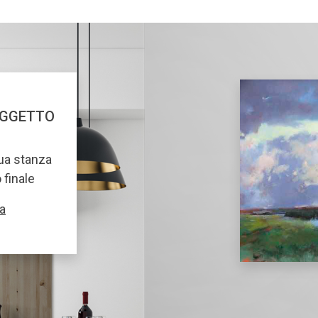
OGGETTO
tua stanza
o finale
a