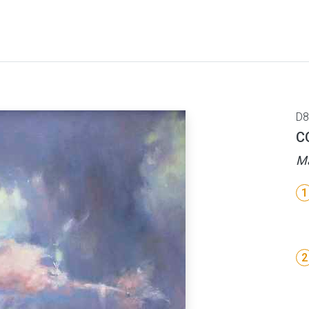
D8
C
Ma
1
2