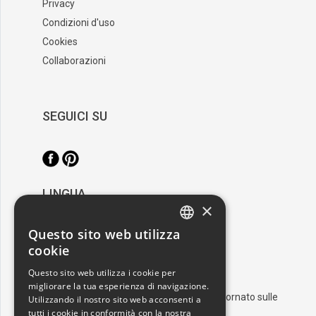
Privacy
Condizioni d'uso
Cookies
Collaborazioni
SEGUICI SU
LINGUA
×
/
Italiano
English
Questo sito web utilizza
ITALIAN
cookie
RESTA AGGIORNATO
ENGLISH
Questo sito web utilizza i cookie per
migliorare la tua esperienza di navigazione.
Iscriviti alla nostra newsletter e resta aggiornato sulle
Utilizzando il nostro sito web acconsenti a
ultime novità nel mondo dell'arte
tutti i cookie in conformità con la nostra