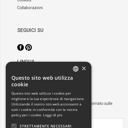
Collaborazioni
SEGUICI SU
LINGUA
×
/
Italiano
English
Questo sito web utilizza
ITALIAN
cookie
RESTA AGGIORNATO
ENGLISH
Questo sito web utilizza i cookie per
migliorare la tua esperienza di navigazione.
Iscriviti alla nostra newsletter e resta aggiornato sulle
Utilizzando il nostro sito web acconsenti a
tutti i cookie in conformità con la nostra
ultime novità nel mondo dell'arte
policy per i cookie.
Leggi di più
STRETTAMENTE NECESSARI