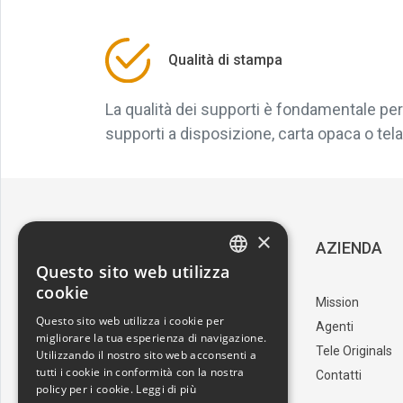
Qualità di stampa
La qualità dei supporti è fondamentale per 
supporti a disposizione, carta opaca o tela, 
×
SERVIZIO CLIENTI
AZIENDA
Questo sito web utilizza
ITALIAN
cookie
Download Catalogo
Mission
ENGLISH
Questo sito web utilizza i cookie per
I nostri artisti
Agenti
migliorare la tua esperienza di navigazione.
Trova il punto vendita
Tele Originals
Utilizzando il nostro sito web acconsenti a
tutti i cookie in conformità con la nostra
Contatti
policy per i cookie.
Leggi di più