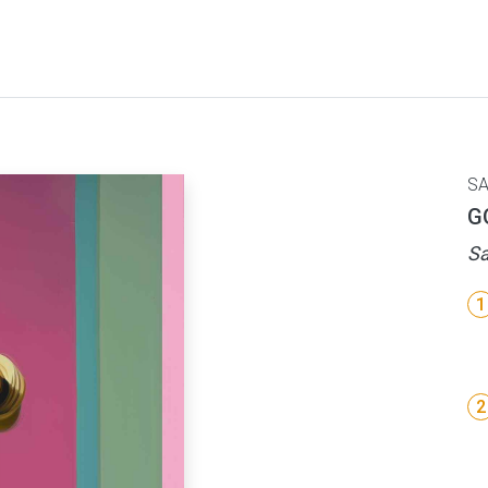
SA
G
Sa
1
2