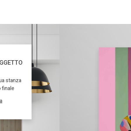
OGGETTO
tua stanza
o finale
a