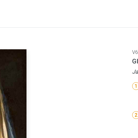
V6
G
Ja
1
2