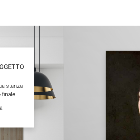
OGGETTO
tua stanza
o finale
a