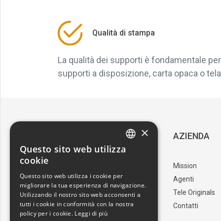
Qualità di stampa
La qualità dei supporti è fondamentale per 
supporti a disposizione, carta opaca o tela, 
×
SERVIZIO CLIENTI
AZIENDA
Questo sito web utilizza
ITALIAN
cookie
Download Catalogo
Mission
ENGLISH
Questo sito web utilizza i cookie per
I nostri artisti
Agenti
migliorare la tua esperienza di navigazione.
Trova il punto vendita
Tele Originals
Utilizzando il nostro sito web acconsenti a
tutti i cookie in conformità con la nostra
Contatti
policy per i cookie.
Leggi di più