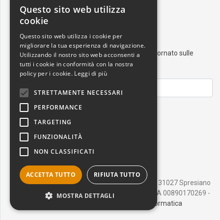
Questo sito web utilizza
ITALIAN
cookie
RESTA AGGIORNATO
ENGLISH
Questo sito web utilizza i cookie per
migliorare la tua esperienza di navigazione.
Iscriviti alla nostra newsletter e resta aggiornato sulle
Utilizzando il nostro sito web acconsenti a
ultime novità nel mondo dell'arte
tutti i cookie in conformità con la nostra
policy per i cookie.
Leggi di più
STRETTAMENTE NECESSARI
PERFORMANCE
ISCRIVITI
TARGETING
FUNZIONALITÀ
NON CLASSIFICATI
ACCETTA TUTTO
RIFIUTA TUTTO
Salvadori Cornici srl - Via della Libertà, 2 - 31027 Spresiano
TV Italia - Tel. +39 0422 881014 - C.F./P.IVA 00890170269 -
MOSTRA DETTAGLI
powered by ADL Ingegneria Informatica