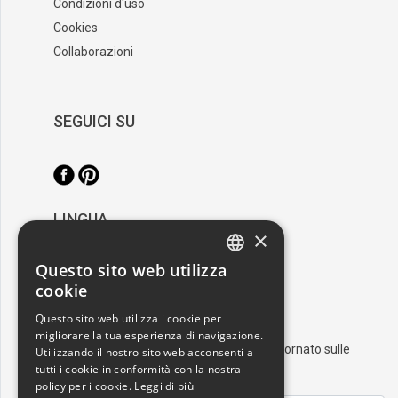
Condizioni d'uso
Cookies
Collaborazioni
SEGUICI SU
LINGUA
×
/
Italiano
English
Questo sito web utilizza
ITALIAN
cookie
RESTA AGGIORNATO
ENGLISH
Questo sito web utilizza i cookie per
migliorare la tua esperienza di navigazione.
Iscriviti alla nostra newsletter e resta aggiornato sulle
Utilizzando il nostro sito web acconsenti a
ultime novità nel mondo dell'arte
tutti i cookie in conformità con la nostra
policy per i cookie.
Leggi di più