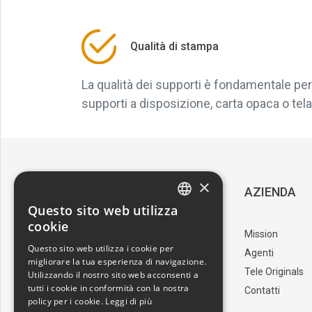
Qualità di stampa
La qualità dei supporti è fondamentale per 
supporti a disposizione, carta opaca o tela, 
×
SERVIZIO CLIENTI
AZIENDA
Questo sito web utilizza
ITALIAN
cookie
Download Catalogo
Mission
ENGLISH
Questo sito web utilizza i cookie per
I nostri artisti
Agenti
migliorare la tua esperienza di navigazione.
Trova il punto vendita
Tele Originals
Utilizzando il nostro sito web acconsenti a
tutti i cookie in conformità con la nostra
Contatti
policy per i cookie.
Leggi di più