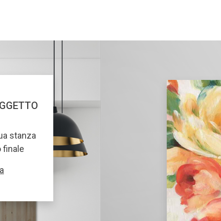
OGGETTO
tua stanza
o finale
a