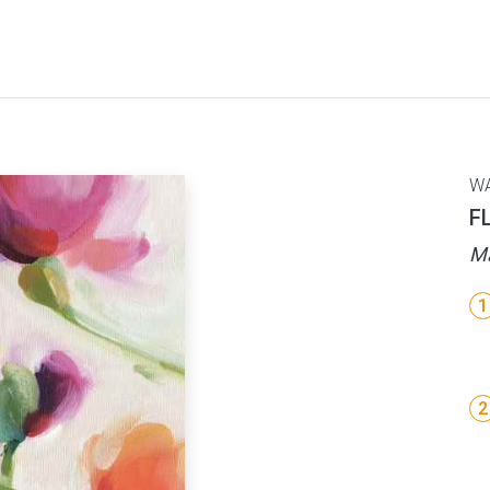
W
F
Ma
1
2