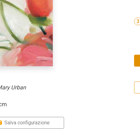
3
ary Urban
 cm
Salva configurazione