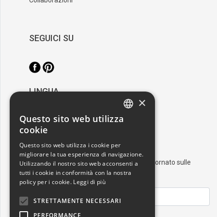
SEGUICI SU
LINGUA
×
/
Italiano
English
Questo sito web utilizza
ITALIAN
cookie
RESTA AGGIORNATO
ENGLISH
Questo sito web utilizza i cookie per
migliorare la tua esperienza di navigazione.
Iscriviti alla nostra newsletter e resta aggiornato sulle
Utilizzando il nostro sito web acconsenti a
tutti i cookie in conformità con la nostra
ultime novità nel mondo dell'arte
policy per i cookie.
Leggi di più
STRETTAMENTE NECESSARI
PERFORMANCE