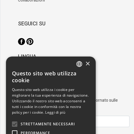
SEGUICI SU
LINGUA
×
/
Italiano
English
Questo sito web utilizza
ITALIAN
cookie
RESTA AGGIORNATO
ENGLISH
Questo sito web utilizza i cookie per
migliorare la tua esperienza di navigazione.
Iscriviti alla nostra newsletter e resta aggiornato sulle
Utilizzando il nostro sito web acconsenti a
tutti i cookie in conformità con la nostra
ultime novità nel mondo dell'arte
policy per i cookie.
Leggi di più
STRETTAMENTE NECESSARI
PERFORMANCE