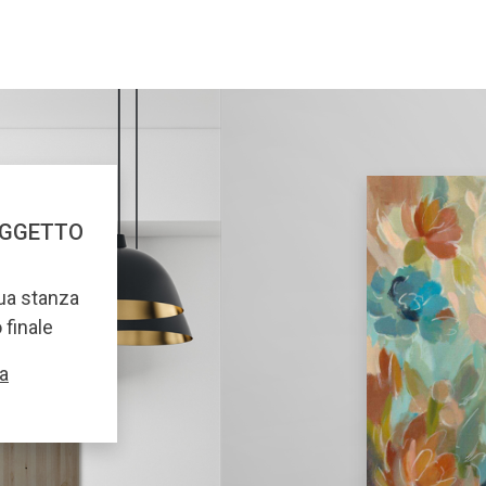
OGGETTO
tua stanza
o finale
a