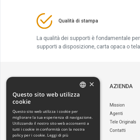
Qualità di stampa
La qualità dei supporti è fondamentale per 
supporti a disposizione, carta opaca o tela, 
×
SERVIZIO CLIENTI
AZIENDA
Questo sito web utilizza
ITALIAN
cookie
Download Catalogo
Mission
ENGLISH
Questo sito web utilizza i cookie per
I nostri artisti
Agenti
migliorare la tua esperienza di navigazione.
Trova il punto vendita
Tele Originals
Utilizzando il nostro sito web acconsenti a
tutti i cookie in conformità con la nostra
Contatti
policy per i cookie.
Leggi di più