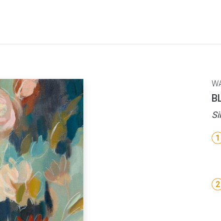
W
B
Si
1
2