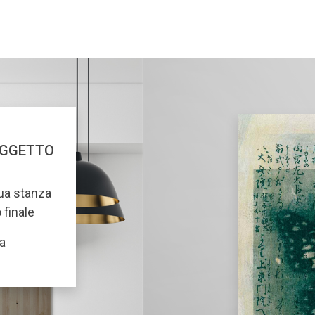
OGGETTO
tua stanza
o finale
a