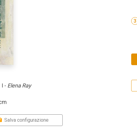
3
 I -
Elena Ray
 cm
Salva configurazione