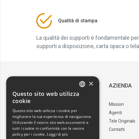
Qualità di stampa
La qualità dei supporti è fondamentale per 
supporti a disposizione, carta opaca o tela, 
×
SERVIZIO CLIENTI
AZIENDA
Questo sito web utilizza
ITALIAN
cookie
Download Catalogo
Mission
ENGLISH
Questo sito web utilizza i cookie per
I nostri artisti
Agenti
migliorare la tua esperienza di navigazione.
Trova il punto vendita
Tele Originals
Utilizzando il nostro sito web acconsenti a
tutti i cookie in conformità con la nostra
Contatti
policy per i cookie.
Leggi di più