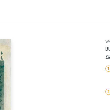
W
B
El
1
2