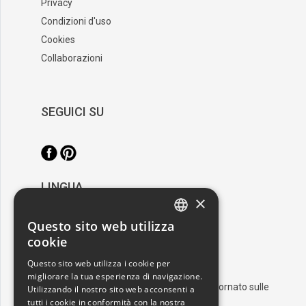
Privacy
Condizioni d'uso
Cookies
Collaborazioni
SEGUICI SU
LINGUA
×
/
Italiano
English
Questo sito web utilizza
ITALIAN
cookie
RESTA AGGIORNATO
ENGLISH
Questo sito web utilizza i cookie per
migliorare la tua esperienza di navigazione.
Iscriviti alla nostra newsletter e resta aggiornato sulle
Utilizzando il nostro sito web acconsenti a
ultime novità nel mondo dell'arte
tutti i cookie in conformità con la nostra