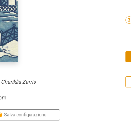
3
-
Chariklia Zarris
 cm
Salva configurazione