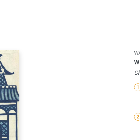
W
W
Ch
1
2