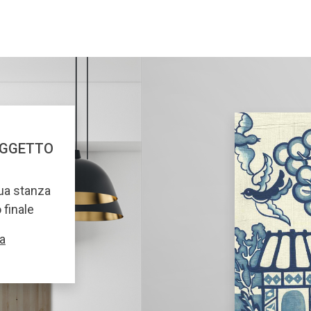
OGGETTO
tua stanza
o finale
a