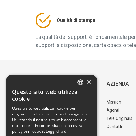
Qualità di stampa
La qualità dei supporti è fondamentale per 
supporti a disposizione, carta opaca o tela, 
×
SERVIZIO CLIENTI
AZIENDA
Questo sito web utilizza
ITALIAN
cookie
Download Catalogo
Mission
ENGLISH
Questo sito web utilizza i cookie per
I nostri artisti
Agenti
migliorare la tua esperienza di navigazione.
Trova il punto vendita
Tele Originals
Utilizzando il nostro sito web acconsenti a
tutti i cookie in conformità con la nostra
Contatti
policy per i cookie.
Leggi di più