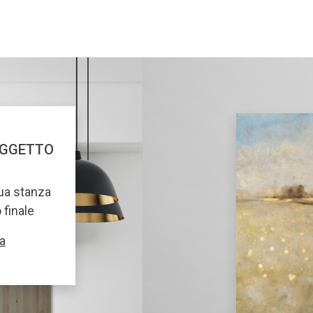
OGGETTO
tua stanza
o finale
a