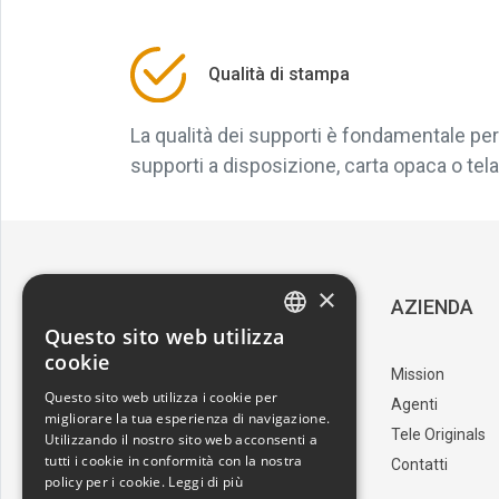
Qualità di stampa
La qualità dei supporti è fondamentale per 
supporti a disposizione, carta opaca o tela, 
×
SERVIZIO CLIENTI
AZIENDA
Questo sito web utilizza
ITALIAN
cookie
Download Catalogo
Mission
ENGLISH
Questo sito web utilizza i cookie per
I nostri artisti
Agenti
migliorare la tua esperienza di navigazione.
Trova il punto vendita
Tele Originals
Utilizzando il nostro sito web acconsenti a
tutti i cookie in conformità con la nostra
Contatti
policy per i cookie.
Leggi di più