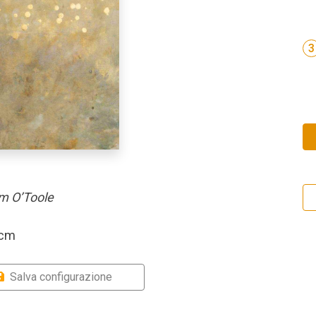
3
m O’Toole
 cm
Salva configurazione