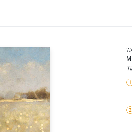
W
M
Ti
1
2