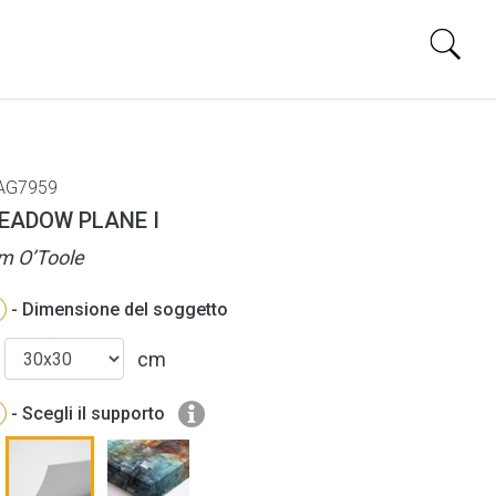
AG7959
EADOW PLANE I
m O’Toole
- Dimensione del soggetto
cm
- Scegli il supporto