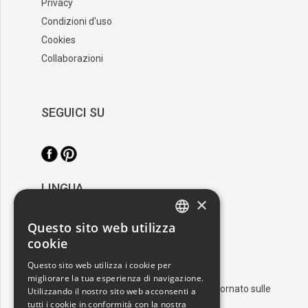
Privacy
Condizioni d'uso
Cookies
Collaborazioni
SEGUICI SU
LINGUA
×
/
Italiano
English
Questo sito web utilizza
ITALIAN
cookie
RESTA AGGIORNATO
ENGLISH
Questo sito web utilizza i cookie per
migliorare la tua esperienza di navigazione.
Iscriviti alla nostra newsletter e resta aggiornato sulle
Utilizzando il nostro sito web acconsenti a
ultime novità nel mondo dell'arte
tutti i cookie in conformità con la nostra