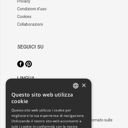
Privacy
Condizioni d'uso
Cookies
Collaborazioni
SEGUICI SU
LINGUA
×
/
Italiano
English
Questo sito web utilizza
ITALIAN
cookie
RESTA AGGIORNATO
ENGLISH
Questo sito web utilizza i cookie per
migliorare la tua esperienza di navigazione.
Iscriviti alla nostra newsletter e resta aggiornato sulle
Utilizzando il nostro sito web acconsenti a
ultime novità nel mondo dell'arte
tutti i cookie in conformità con la nostra